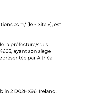
ations.com/
(le « Site »), est
e la préfecture/sous-
4603, ayant son siège
présentée par Althéa
ublin 2 D02HX96, Ireland,